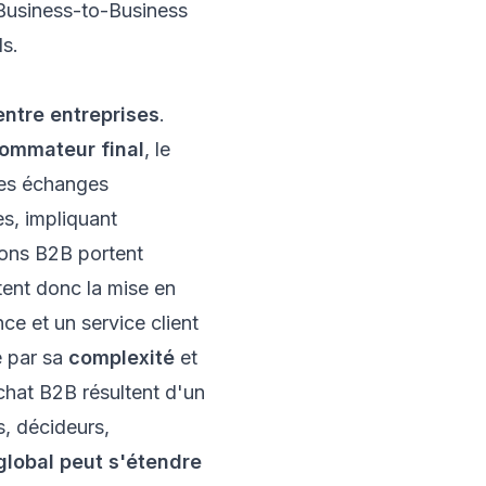
 Business-to-Business
ls.
entre entreprises
.
sommateur final
, le
Ces échanges
s, impliquant
tions B2B portent
itent donc la mise en
nce et un service client
e par sa
complexité
et
chat B2B résultent d'un
s, décideurs,
global peut s'étendre