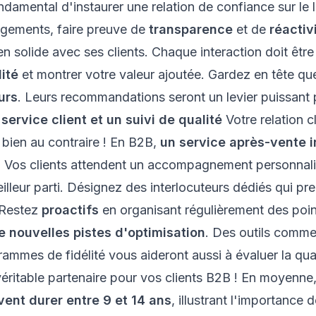
ondamental d'instaurer une relation de confiance sur le 
gagements, faire preuve de
transparence
et de
réactiv
ien solide avec ses clients. Chaque interaction doit êtr
lité
et montrer votre valeur ajoutée. Gardez en tête q
urs
. Leurs recommandations seront un levier puissant 
service client et un suivi de qualité
Votre relation c
, bien au contraire ! En B2B,
un service après-vente i
. Vos clients attendent un accompagnement personnali
meilleur parti. Désignez des interlocuteurs dédiés qui p
. Restez
proactifs
en organisant régulièrement des poi
de nouvelles pistes d'optimisation
. Des outils comme
rammes de fidélité vous aideront aussi à évaluer la qual
 véritable partenaire pour vos clients B2B ! En moyenne
ent durer entre 9 et 14 ans
, illustrant l'importance 