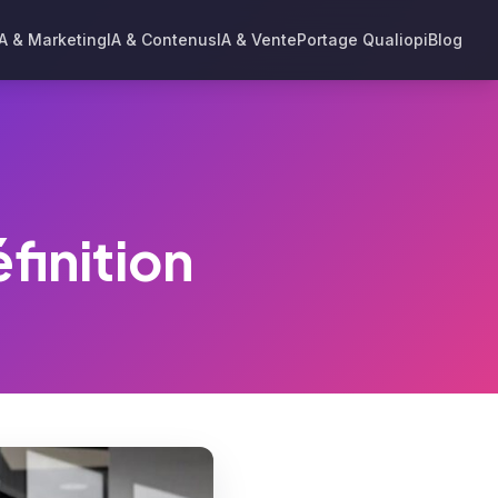
IA & Marketing
IA & Contenus
IA & Vente
Portage Qualiopi
Blog
finition