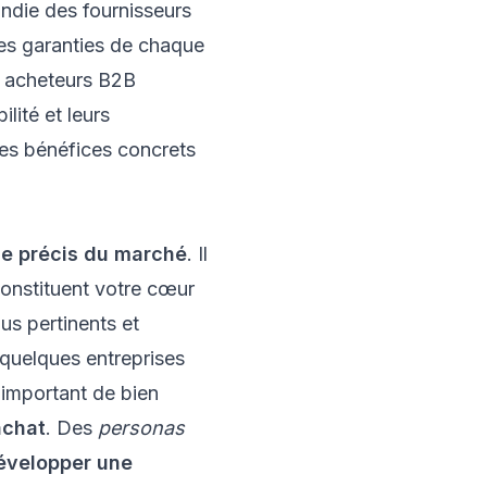
ndie des fournisseurs
t les garanties de chaque
s acheteurs B2B
lité et leurs
les bénéfices concrets
ge précis du marché
. Il
i constituent votre cœur
us pertinents et
 quelques entreprises
t important de bien
achat
. Des
personas
évelopper une