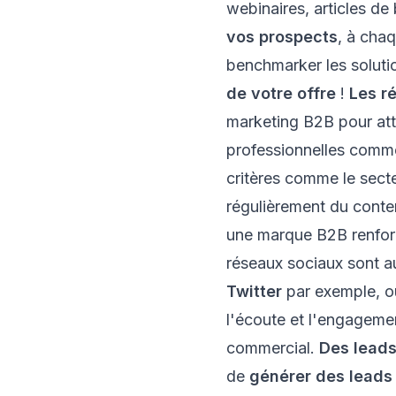
webinaires, articles de 
vos prospects
, à chaq
benchmarker les soluti
de votre offre
!
Les r
marketing B2B pour atti
professionnelles com
critères comme le secteu
régulièrement du conten
une marque B2B renforce 
réseaux sociaux sont au
Twitter
par exemple, o
l'écoute et l'engageme
commercial
.
Des leads
de
générer des leads 