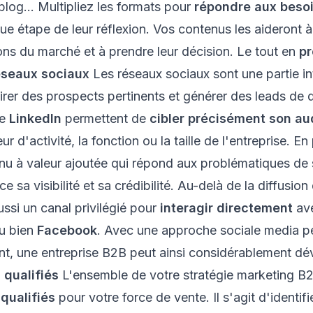
blog... Multipliez les formats pour
répondre aux besoi
ue étape de leur réflexion. Vos contenus les aideront à
ons du marché et à prendre leur décision. Le tout en
pr
éseaux sociaux
Les réseaux sociaux sont une partie in
rer des prospects pertinents et générer des leads de q
me
LinkedIn
permettent de
cibler précisément son a
r d'activité, la fonction ou la taille de l'entreprise. E
u à valeur ajoutée qui répond aux problématiques de s
sa visibilité et sa crédibilité. Au-delà de la diffusion
ssi un canal privilégié pour
interagir directement
ave
u bien
Facebook
. Avec une approche sociale media pe
nt,
une entreprise B2B peut ainsi considérablement dé
 qualifiés
L'ensemble de votre stratégie
marketing B
qualifiés
pour votre force de vente. Il s'agit d'identifi