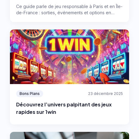
numérique)
Ce guide parle de jeu responsable à Paris et en Île-
de-France : sorties, événements et options en
ligne, avec des règles simples pour garder le
contrôle et profiter sans se laisser emporter.
Bons Plans
23 décembre 2025
Découvrez l’univers palpitant des jeux
rapides sur 1win