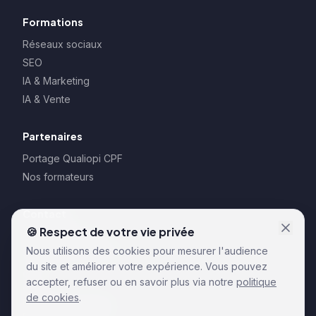
Formations
Réseaux sociaux
SEO
IA & Marketing
IA & Vente
Partenaires
Portage Qualiopi CPF
Nos formateurs
Contact
🍪 Respect de votre vie privée
128 rue la Boétie
Nous utilisons des cookies pour mesurer l'audience
75008 Paris – France
du site et améliorer votre expérience. Vous pouvez
CGU
accepter, refuser ou en savoir plus via notre
politique
CGV
de cookies
.
Règlements formation