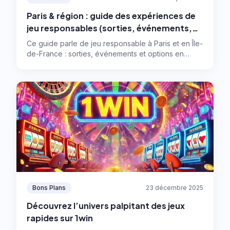
Paris & région : guide des expériences de
jeu responsables (sorties, événements,
numérique)
Ce guide parle de jeu responsable à Paris et en Île-
de-France : sorties, événements et options en
ligne, avec des règles simples pour garder le
contrôle et profiter sans se laisser emporter.
Bons Plans
23 décembre 2025
Découvrez l’univers palpitant des jeux
rapides sur 1win