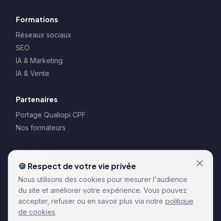
Formations
Réseaux sociaux
SEO
IA & Marketing
IA & Vente
Partenaires
Portage Qualiopi CPF
Nos formateurs
Contact
🍪 Respect de votre vie privée
128 rue la Boétie
Nous utilisons des cookies pour mesurer l'audience
75008 Paris – France
du site et améliorer votre expérience. Vous pouvez
CGU
accepter, refuser ou en savoir plus via notre
politique
CGV
de cookies
.
Règlements formation