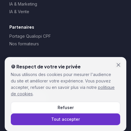
IA & Marketing
IA & Vente
Partenaires
Portage Qualiopi CPF
Nos formateurs
Contact
🍪 Respect de votre vie privée
128 rue la Boétie
Nous utilisons des cookies pour mesurer l'audience
75008 Paris – France
du site et améliorer votre expérience. Vous pouvez
CGU
accepter, refuser ou en savoir plus via notre
politique
CGV
de cookies
.
Règlements formation
Politique de cookies
Refuser
RGPD
Tout accepter
© 2026 Gobitwin. Tous droits réservés.