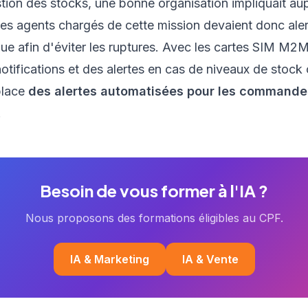
stion des stocks, une bonne organisation impliquait au
es agents chargés de cette mission devaient donc aler
que afin d'éviter les ruptures. Avec les cartes SIM M2
ifications et des alertes en cas de niveaux de stock cr
place
des alertes automatisées pour les commande
.
Besoin de vous former à l'IA ?
Nous proposons des formations éligibles au CPF.
IA & Marketing
IA & Vente