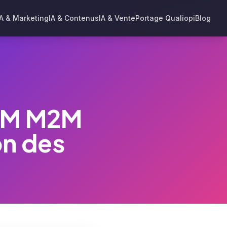
IA & Marketing
IA & Contenus
IA & Vente
Portage Qualiopi
Blog
SIM M2M
on des