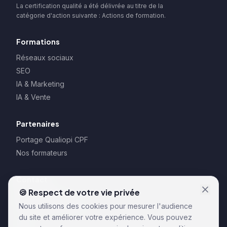
La certification qualité a été délivrée au titre de la
catégorie d'action suivante : Actions de formation.
Formations
Réseaux sociaux
SEO
IA & Marketing
IA & Vente
Partenaires
Portage Qualiopi CPF
Nos formateurs
Contact
🍪 Respect de votre vie privée
128 rue la Boétie
Nous utilisons des cookies pour mesurer l'audience
75008 Paris – France
du site et améliorer votre expérience. Vous pouvez
CGU