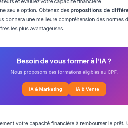
êteurs et évaluez votre capacité financière
une seule option. Obtenez des
propositions de différ
us donnera une meilleure compréhension des normes 
offres les plus avantageuses.
Besoin de vous former à l'IA ?
Nous proposons des formations éligibles au CPF.
IA & Marketing
IA & Vente
ment votre capacité financière à rembourser le prêt. U