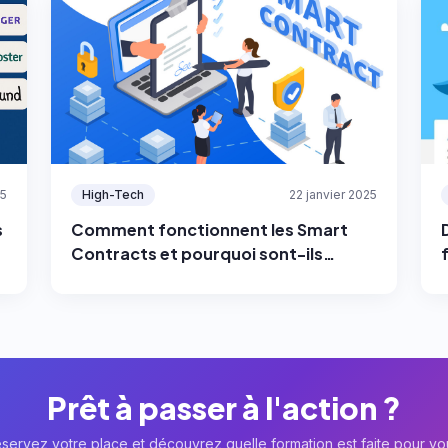
5
High-Tech
22 janvier 2025
s
Comment fonctionnent les Smart
Contracts et pourquoi sont-ils
nécessaires dans les crypto-
monnaies ?
Prêt à passer à l'action ?
servez votre place et découvrez quelle formation est faite pour vo