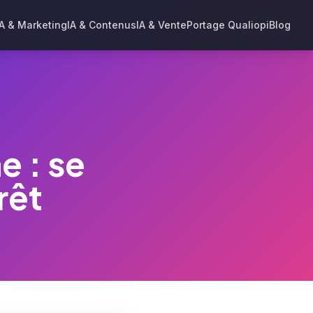
IA & Marketing
IA & Contenus
IA & Vente
Portage Qualiopi
Blog
 : se
rêt