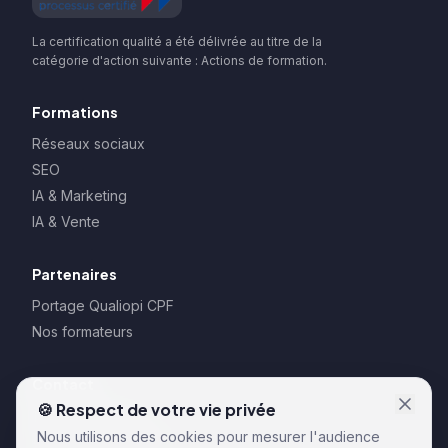
La certification qualité a été délivrée au titre de la
catégorie d'action suivante : Actions de formation.
Formations
Réseaux sociaux
SEO
IA & Marketing
IA & Vente
Partenaires
Portage Qualiopi CPF
Nos formateurs
Contact
🍪 Respect de votre vie privée
128 rue la Boétie
Nous utilisons des cookies pour mesurer l'audience
75008 Paris – France