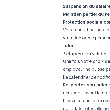
Suspension du salair
Maintien partiel du r
Protection sociale c
Votre choix final sera p
votre trésorerie personn
futur
.
3 étapes pour valider 
Une fois votre choix de
employeur ne puisse pa
Le calendrier de notifi
Respectez scrupuleus
deux mois avant la dat
L'envoi d'une lettre r
pour dater officiellem