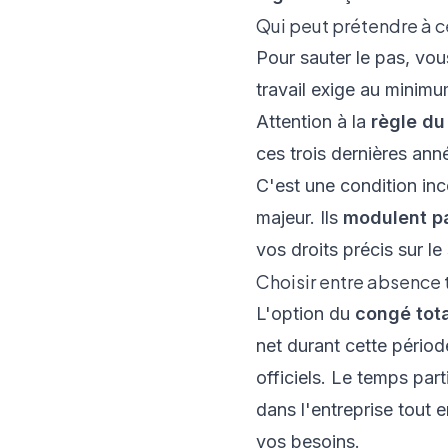
Qui peut prétendre à c
Pour sauter le pas, vo
travail exige au mini
Attention à la
règle d
ces trois dernières ann
C'est une condition inc
majeur. Ils
modulent pa
vos droits précis sur
le
Choisir entre absence 
L'option du
congé tota
net durant cette périod
officiels. Le temps par
dans l'entreprise tout 
vos besoins.