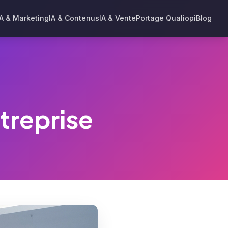
IA & Marketing
IA & Contenus
IA & Vente
Portage Qualiopi
Blog
treprise