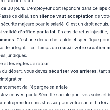
t l'accord tacite
 de 30 jours. L'employeur doit répondre dans ce laps 
Passé ce délai,
son silence vaut acceptation
de votr
 sécurité majeure pour le salarié. C'est un droit acquis
st
validé d'office par la loi
. En cas de refus injustifié
'hommes
. C'est une démarche rapide et spécifique pour 
e délai légal. Il est temps de
réussir votre creation 
es juridiques.
e et les règles de retour
on du départ, vous devez
sécuriser vos arrières
, tant 
éintégration.
nancement via l'épargne salariale
tez couvert par la Sécurité sociale pour vos soins et 
r entreprendre sans stresser pour votre santé. La loi 