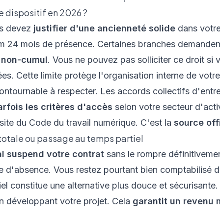
e dispositif en 2026 ?
us devez
justifier d'une ancienneté solide
dans votre
mum 24 mois de présence. Certaines branches demande
u non-cumul
. Vous ne pouvez pas solliciter ce droit si v
ées. Cette limite protège l'organisation interne de votr
ontournable à respecter. Les accords collectifs d'entre
rfois les critères d'accès
selon votre secteur d'activ
 site du Code du travail numérique
. C'est la
source off
totale ou passage au temps partiel
l suspend votre contrat
sans le rompre définitivement
e d'absence. Vous restez pourtant bien comptabilisé da
tiel constitue une alternative plus douce et sécurisant
en développant votre projet. Cela
garantit un revenu 