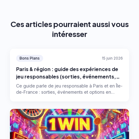
Ces articles pourraient aussi vous
intéresser
Bons Plans
15 juin 2026
Paris & région : guide des expériences de
jeu responsables (sorties, événements,
numérique)
Ce guide parle de jeu responsable à Paris et en Île-
de-France : sorties, événements et options en
ligne, avec des règles simples pour garder le
contrôle et profiter sans se laisser emporter.