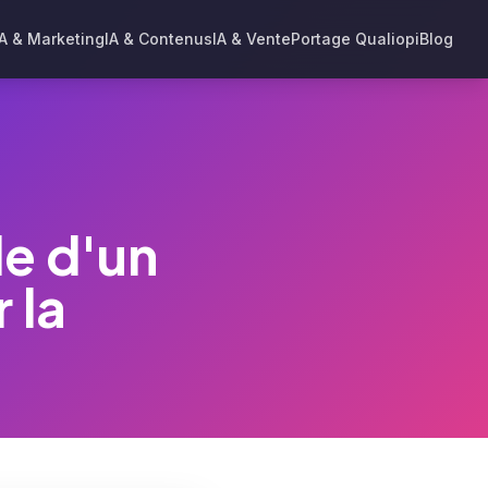
IA & Marketing
IA & Contenus
IA & Vente
Portage Qualiopi
Blog
e d'un
 la