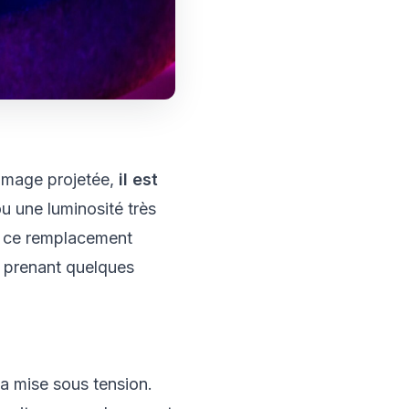
'image projetée,
il est
u une luminosité très
r ce remplacement
n prenant quelques
sa mise sous tension.