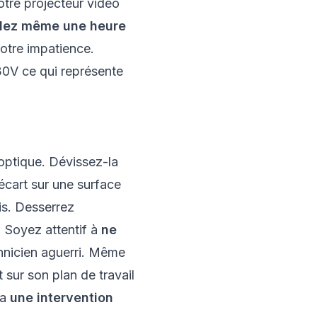
otre projecteur vidéo
dez même une heure
votre impatience.
230V ce qui représente
 optique. Dévissez-la
'écart sur une surface
is. Desserrez
. Soyez attentif à
ne
chnicien aguerri. Même
 sur son plan de travail
ra
une intervention