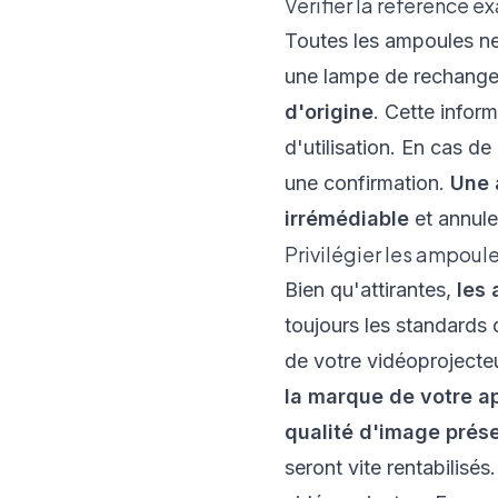
Vérifier la référence e
Toutes les ampoules n
une lampe de rechang
d'origine
. Cette infor
d'utilisation. En cas de
une confirmation.
Une 
irrémédiable
et annuler
Privilégier les ampoul
Bien qu'attirantes,
les 
toujours les standards 
de votre vidéoprojecte
la marque de votre ap
qualité d'image prés
seront vite rentabilisé