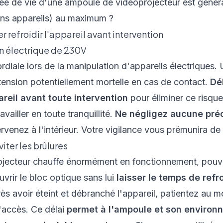
ée de vie d'une ampoule de vidéoprojecteur est géné
ins appareils) au maximum ?
r refroidir l'appareil avant intervention
on électrique de 230V
ordiale lors de la manipulation d'appareils électriques.
ension potentiellement mortelle en cas de contact.
Dé
reil avant toute intervention
pour éliminer ce risque
availler en toute tranquillité.
Ne négligez aucune pré
ervenez à l'intérieur. Votre vigilance vous prémunira de
viter les brûlures
jecteur chauffe énormément en fonctionnement, pouvan
vrir le bloc optique sans lui
laisser le temps de refro
ès avoir éteint et débranché l'appareil, patientez au 
'accès. Ce délai
permet à l'ampoule et son environ