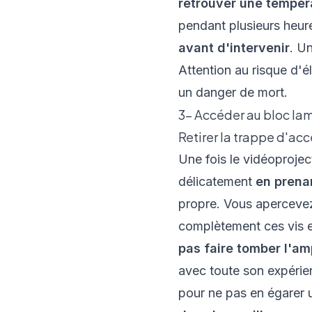
retrouver une tempér
pendant plusieurs heur
avant d'intervenir
. U
Attention au risque d'é
un danger de mort.
3- Accéder au bloc la
Retirer la trappe d'acc
Une fois le vidéoprojec
délicatement
en prenan
propre. Vous apercevez
complètement ces vis 
pas faire tomber l'a
avec toute son expérien
pour ne pas en égarer 