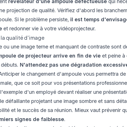
vent
révélateur d'une ampoule défectueuse
qui néc
ne projection de qualité. Vérifiez d'abord les branche
poule. Si le problème persiste,
il est temps d'envisag
e
et redonner vie à votre vidéoprojecteur.
 la qualité d'image
e ou une image terne et manquant de contraste sont de
poule de projecteur arrive en fin de vie
et peine à
 débuts.
N'attendez pas une dégradation excessiv
. Anticiper le changement d'ampoule vous permettra de
imale, que ce soit pour vos présentations professionne
'exemple d'un employé devant réaliser une présentat
e défaillante projetant une image sombre et sans détai
lité et le succès de sa réunion. Mieux vaut prévenir q
miers signes de faiblesse
.