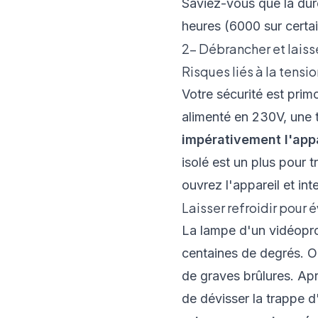
Saviez-vous que la dur
heures (6000 sur certa
2- Débrancher et laisse
Risques liés à la tensi
Votre sécurité est prim
alimenté en 230V, une t
impérativement l'appa
isolé est un plus pour tr
ouvrez l'appareil et int
Laisser refroidir pour é
La lampe d'un vidéopro
centaines de degrés. Ou
de graves brûlures. Apr
de dévisser la trappe d