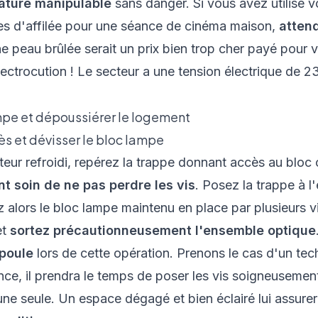
ature manipulable
sans danger. Si vous avez utilisé v
es d'affilée pour une séance de cinéma maison,
atten
ne peau brûlée serait un prix bien trop cher payé pour 
lectrocution ! Le secteur a une tension électrique de 
mpe et dépoussiérer le logement
ès et dévisser le bloc lampe
teur refroidi, repérez la trappe donnant accès au bloc
t soin de ne pas perdre les vis
. Posez la trappe à l
 alors le bloc lampe maintenu en place par plusieurs v
et
sortez précautionneusement l'ensemble optique
mpoule
lors de cette opération. Prenons le cas d'un te
ce, il prendra le temps de poser les vis soigneusement
une seule. Un espace dégagé et bien éclairé lui assure