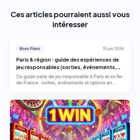
Ces articles pourraient aussi vous
intéresser
Bons Plans
15 juin 2026
Paris & région : guide des expériences de
jeu responsables (sorties, événements,
numérique)
Ce guide parle de jeu responsable à Paris et en Île-
de-France : sorties, événements et options en
ligne, avec des règles simples pour garder le
contrôle et profiter sans se laisser emporter.