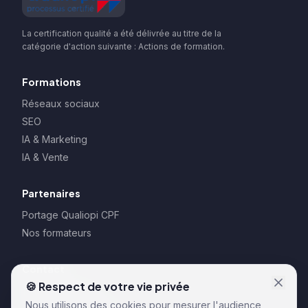
La certification qualité a été délivrée au titre de la
catégorie d'action suivante : Actions de formation.
Formations
Réseaux sociaux
SEO
IA & Marketing
IA & Vente
Partenaires
Portage Qualiopi CPF
Nos formateurs
Contact
🍪 Respect de votre vie privée
128 rue la Boétie
Nous utilisons des cookies pour mesurer l'audience
75008 Paris – France