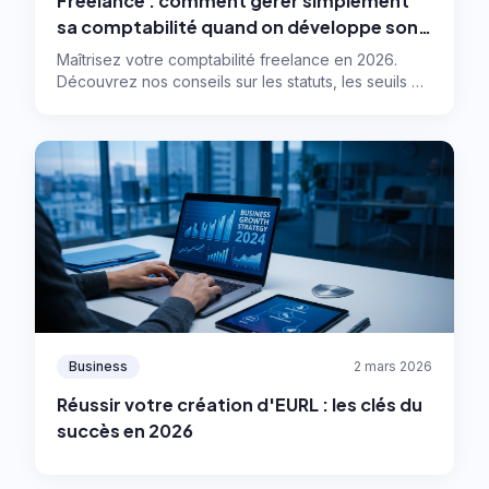
Freelance : comment gérer simplement
sa comptabilité quand on développe son
activité ?
Maîtrisez votre comptabilité freelance en 2026.
Découvrez nos conseils sur les statuts, les seuils de
gestion et les meilleurs outils pour automatiser.
Business
2 mars 2026
Réussir votre création d'EURL : les clés du
succès en 2026