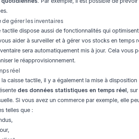
s quotidiennes
. Par exemple, il est possible de prévoi
ies.
 de gérer les inventaires
e
tactile dispose aussi de fonctionnalités qui optimisen
i vous aider à surveiller et à gérer vos stocks en temps r
inventaire sera automatiquement mis à jour. Cela vous
niser le réapprovisionnement.
mps réel
a caisse tactile, il y a également la mise à disposition
présente
des données statistiques en temps réel
, su
lle. Si vous avez un commerce par exemple, elle peu
s telles que :
endus,
jour,