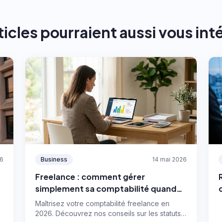
ticles pourraient aussi vous int
26
Business
14 mai 2026
Freelance : comment gérer
simplement sa comptabilité quand
on développe son activité ?
Maîtrisez votre comptabilité freelance en
e
2026. Découvrez nos conseils sur les statuts,