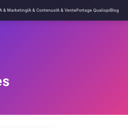
IA & Marketing
IA & Contenus
IA & Vente
Portage Qualiopi
Blog
es