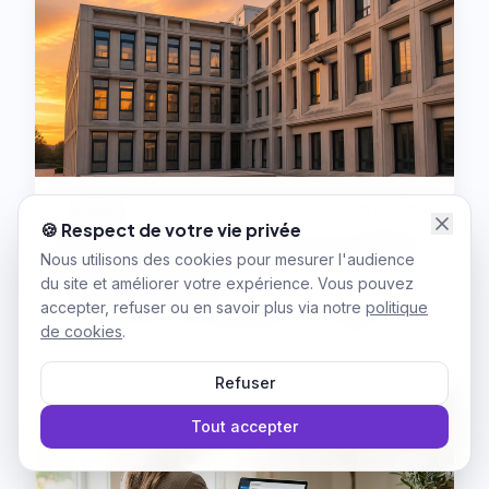
Business
18 juin 2026
🍪 Respect de votre vie privée
Piloter votre stratégie RSE : performance
Nous utilisons des cookies pour mesurer l'audience
et impact en 2026
du site et améliorer votre expérience. Vous pouvez
Découvrez comment transformer vos obligations
accepter, refuser ou en savoir plus via notre
politique
réglementaires en opportunités de croissance
de cookies
.
grâce à une stratégie RSE efficace, la double
matérialité et les outils digitaux adaptés.
Refuser
Tout accepter