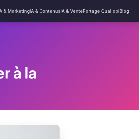
IA & Marketing
IA & Contenus
IA & Vente
Portage Qualiopi
Blog
r à la