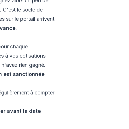
gnez alors un peu de
s. C'est le socle de
 sur le portail arrivent
avance
.
 pour chaque
es à vos cotisations
s n'avez rien gagné.
n est sanctionnée
régulièrement à compter
ger avant la date