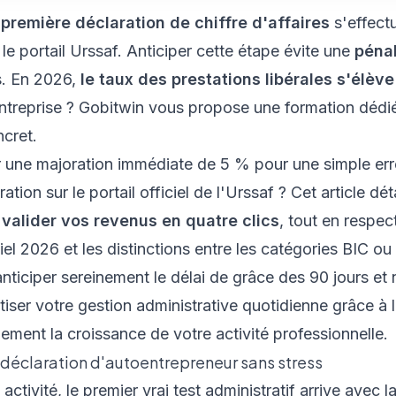
a
première déclaration de chiffre d'affaires
s'effectu
 le portail Urssaf. Anticiper cette étape évite une
pénal
s. En 2026,
le taux des prestations libérales s'élèv
entreprise ? Gobitwin vous propose une
formation dédi
ncret.
 une majoration immédiate de 5 % pour une simple erre
tion sur le portail officiel de l'Urssaf ? Cet article dét
r
valider vos revenus en quatre clics
, tout en respe
iciel 2026 et les distinctions entre les catégories BIC 
ticiper sereinement le délai de grâce des 90 jours e
er votre gestion administrative quotidienne grâce à l'in
lement la croissance de votre activité professionnelle.
 déclaration d'autoentrepreneur sans stress
activité, le premier vrai test administratif arrive avec l