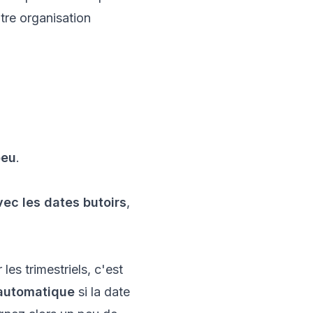
otre organisation
peu
.
vec les dates butoirs
,
 les trimestriels, c'est
 automatique
si la date