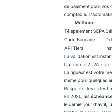
de paiement pour vos co
comptable. L'automati
Méthode
Télépaiement SEPA
Dél
Carte Bancaire
Déb
API Tiers
Ins
La validation est inst
Calendrier 2026 et ge
La rigueur est votre mei
même pour quelques e
Respecter les dates lim
En 2026, les
échéances
le dernier jour d'avril, 