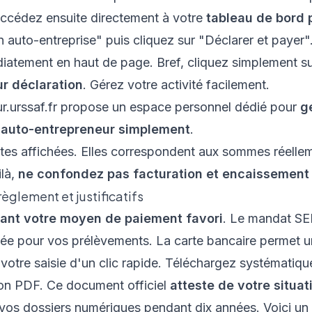
ccédez ensuite directement à votre
tableau de bord 
 auto-entreprise" puis cliquez sur "Déclarer et payer
diatement en haut de page. Bref, cliquez simplement su
r déclaration
. Gérez votre activité facilement.
ur.urssaf.fr propose un espace personnel dédié pour
g
d'auto-entrepreneur simplement
.
dates affichées. Elles correspondent aux sommes réelle
ilà,
ne confondez pas facturation et encaissement 
èglement et justificatifs
ant votre moyen de paiement favori
. Le mandat SEP
isée pour vos prélèvements. La carte bancaire permet 
 votre saisie d'un clic rapide. Téléchargez systématiqu
ion PDF. Ce document officiel
atteste de votre situat
vos dossiers numériques pendant dix années. Voici un