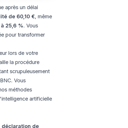
e après un délai
ité de 60,10 €
, même
e à 25,6 %
. Vous
ée
pour transformer
ur lors de votre
aille la procédure
ctant scrupuleusement
ou BNC. Vous
t nos méthodes
telligence artificielle
a
déclaration de