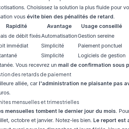
tisations. Choisissez la solution la plus fluide pour v
sation vous
évite bien des pénalités de retard
.
Rapidité
Avantage
Usage conseillé
ais de débit fixés
Automatisation
Gestion sereine
it immédiat
Simplicité
Paiement ponctuel
tantané
Simplicité
Logiciels de gestion
antanée. Vous recevrez un
mail de confirmation sous 
stion des retards de paiement
lleure alliée, car
l'administration ne plaisante pas a
uros.
ites mensuelles et trimestrielles
 mensuelles tombent le dernier jour du mois
. Pour
juillet, octobre et janvier. Notez-les bien.
Le report est