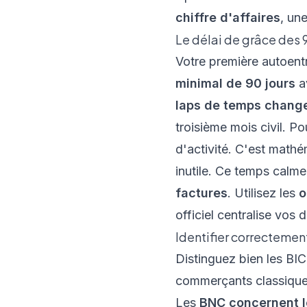
chiffre d'affaires
, un
Le délai de grâce des 
Votre première autoent
minimal de 90 jours
av
laps de temps chang
troisième mois civil. P
d'activité. C'est mathé
inutile. Ce temps calm
factures
. Utilisez les
o
officiel centralise vos
Identifier correctemen
Distinguez bien les BI
commerçants classiques
Les
BNC concernent le