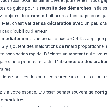
vaut aussi pour les dimanches et jours fériés. Vous ga
ltez ce guide pour la
réussite des démarches
initiale
ez toujours de quarante-huit heures. Les bugs techniques
. Mieux vaut
valider sa déclaration avec un peu d'
 cas d'oubli ou d'erreur
 immédiatement
. Une pénalité fixe de 58 € s'applique
S'y ajoutent des majorations de retard proportionnell
te sans action rapide. Déclarez un montant nul si vou
ale stricte pour rester actif.
L'absence de déclaratio
aires.
ations sociales des auto-entrepreneurs est mis à jour 
iez via votre espace. L'Urssaf permet souvent de
corri
plémentaires
.