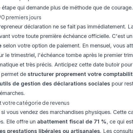
e étape qui demande plus de méthode que de courage.
90 premiers jours
repreneur déclaration ne se fait pas immédiatement. L
ant votre toute première échéance officielle. C'est un
e
selon votre option de paiement. En mensuel, vous att
our le trimestriel, l'échéance tombe après le premier tr
matique et très précis. Anticipez cette date butoir pour
e permet de
structurer proprement votre comptabilit
utils de gestion des déclarations sociales
pour rest
 démarches.
t votre catégorie de revenus
C si vous vendez des marchandises physiques. Cette ca
. Elle offre un
abattement fiscal de 71 %
, ce qui e
s prestations libérales ou artisanales
. Les consult