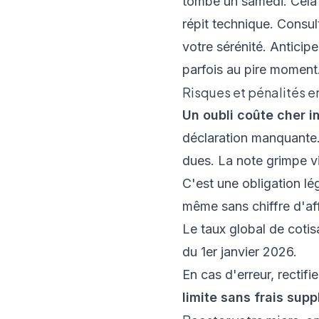
tombe un samedi. Cela 
répit technique. Consu
votre sérénité. Anticip
parfois au pire moment
Risques et pénalités en
Un oubli coûte cher
déclaration manquante. 
dues. La note grimpe vi
C'est une obligation lég
même sans chiffre d'aff
Le taux global de cotis
du 1er janvier 2026.
En cas d'erreur, rectif
limite sans frais sup