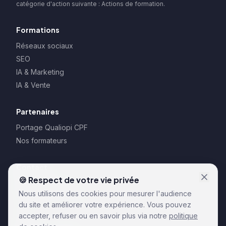
catégorie d'action suivante : Actions de formation.
Formations
Réseaux sociaux
SEO
IA & Marketing
IA & Vente
Partenaires
Portage Qualiopi CPF
Nos formateurs
Contact
🍪 Respect de votre vie privée
128 rue la Boétie
Nous utilisons des cookies pour mesurer l'audience
75008 Paris – France
du site et améliorer votre expérience. Vous pouvez
CGU
accepter, refuser ou en savoir plus via notre
politique
CGV