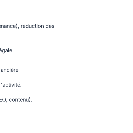
enance), réduction des
égale.
nancière.
'activité.
EO, contenu).