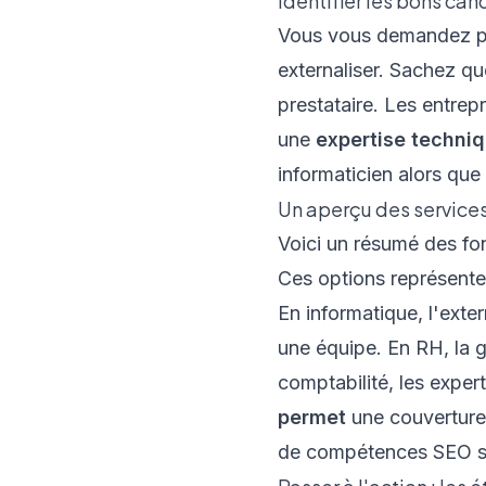
Identifier les bons can
Vous vous demandez peu
externaliser. Sachez q
prestataire. Les entrep
une
expertise techni
informaticien alors qu
Un aperçu des services
Voici un résumé des fo
Ces options représent
En informatique, l'exte
une équipe. En RH, la g
comptabilité, les expert
permet
une couverture 
de compétences SEO sa