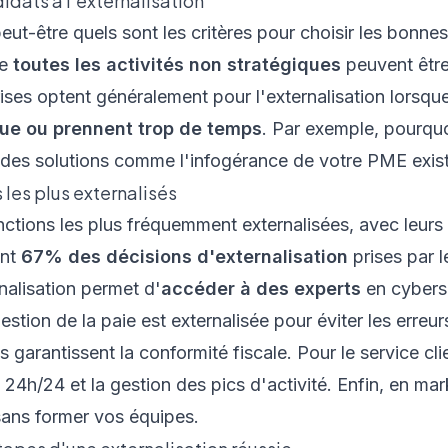
didats à l'externalisation
t-être quels sont les critères pour choisir les bonnes
ue
toutes les activités non stratégiques
peuvent être
rises optent généralement pour l'externalisation lorsqu
que ou prennent trop de temps
. Par exemple, pourquo
e des solutions comme
l'infogérance de votre PME
exis
 les plus externalisés
nctions les plus fréquemment externalisées, avec leurs
ent
67% des décisions d'externalisation
prises par l
rnalisation permet d'
accéder à des experts
en cybersé
estion de la paie est externalisée pour éviter les erreu
s garantissent la conformité fiscale. Pour le service cli
24h/24 et la gestion des pics d'activité. Enfin, en mar
ns former vos équipes.