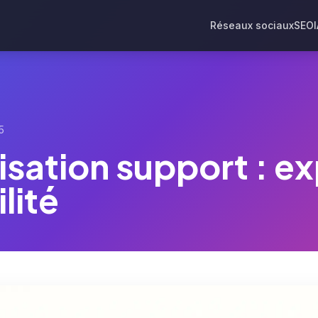
Réseaux sociaux
SEO
5
isation support : ex
ilité