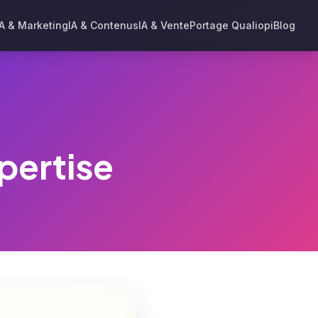
IA & Marketing
IA & Contenus
IA & Vente
Portage Qualiopi
Blog
pertise