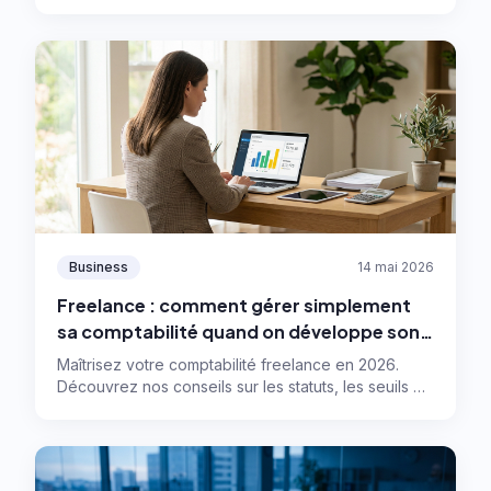
grâce à une stratégie RSE efficace, la double
matérialité et les outils digitaux adaptés.
Business
14 mai 2026
Freelance : comment gérer simplement
sa comptabilité quand on développe son
activité ?
Maîtrisez votre comptabilité freelance en 2026.
Découvrez nos conseils sur les statuts, les seuils de
gestion et les meilleurs outils pour automatiser.