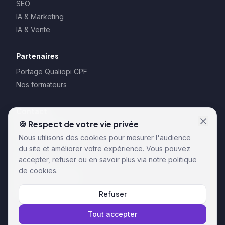
SEO
IA & Marketing
IA & Vente
Partenaires
Portage Qualiopi CPF
Nos formateurs
Contact
🍪 Respect de votre vie privée
128 rue la Boétie
Nous utilisons des cookies pour mesurer l'audience
75008 Paris – France
du site et améliorer votre expérience. Vous pouvez
CGU
accepter, refuser ou en savoir plus via notre
politique
CGV
de cookies
.
Règlements formation
Politique de cookies
Refuser
RGPD
Tout accepter
© 2026 Gobitwin. Tous droits réservés.