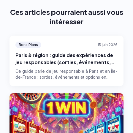
Ces articles pourraient aussi vous
intéresser
Bons Plans
15 juin 2026
Paris & région : guide des expériences de
jeu responsables (sorties, événements,
numérique)
Ce guide parle de jeu responsable à Paris et en Île-
de-France : sorties, événements et options en
ligne, avec des règles simples pour garder le
contrôle et profiter sans se laisser emporter.